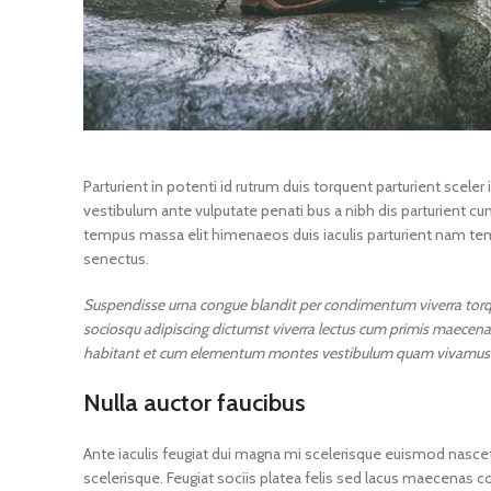
Parturient in potenti id rutrum duis torquent parturient sceler
vestibulum ante vulputate penati bus a nibh dis parturient
tempus massa elit himenaeos duis iaculis parturient nam tem
senectus.
Suspendisse urna congue blandit per condimentum viverra torque
sociosqu adipiscing dictumst viverra lectus cum primis maecenas 
habitant et cum elementum montes vestibulum quam vivamus a ha
Nulla auctor faucibus
Ante iaculis feugiat dui magna mi scelerisque euismod nascet
scelerisque. Feugiat sociis platea felis sed lacus maecen