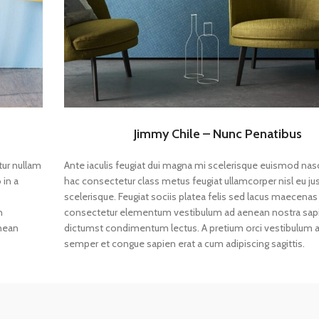
Jimmy Chile – Nunc Penatibus
tur nullam
Ante iaculis feugiat dui magna mi scelerisque euismod nas
 in a
hac consectetur class metus feugiat ullamcorper nisl eu jus
scelerisque. Feugiat sociis platea felis sed lacus maecenas
n
consectetur elementum vestibulum ad aenean nostra sap
nean
dictumst condimentum lectus. A pretium orci vestibulum
semper et congue sapien erat a cum adipiscing sagittis.