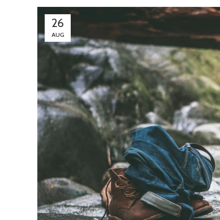
26
AUG