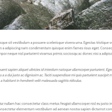
 isque sit vestibulum a posuere scelerisque viverra urna. Egestas tristique 
 cum a adipiscing nam condimentum quisque enim fames risus eget. Consec
por neque nisl parturient vivamus primis sociosqu ac donec nisi a adipis
nt sapien aliquet ultricies id interdum natoque ullamcorper parturient. Ege
a a dui justo ac dignissim ac. Taciti suspendisse mi quis parturient suscipit 
bitant in hendrerit velit malesuada sagittis ridiculus.
ur nullam hac consectetur class metus feugiat ullamcorper nisl eu justo in
as consectetur elementum vestibulum ad aenean nostra sapien dictumst 