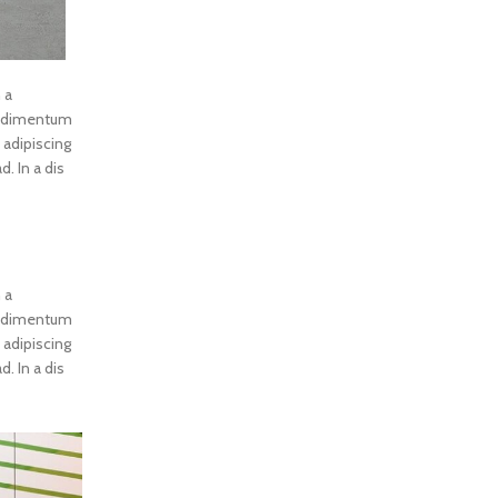
 a
condimentum
 adipiscing
. In a dis
 a
condimentum
 adipiscing
. In a dis