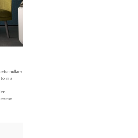
cetur nullam
to in a
ien
 aenean