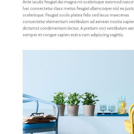
Ante iaculis feugiat dui magna mi scelerisque euismod nasce
hac consectetur class metus feugiat ullamcorper nisl eu justo
scelerisque. Feugiat sociis platea felis sed lacus maecenas
consectetur elementum vestibulum ad aenean nostra sapie
dictumst condimentum lectus. A pretium orci vestibulum ae
semper et congue sapien erat a cum adipiscing sagittis.