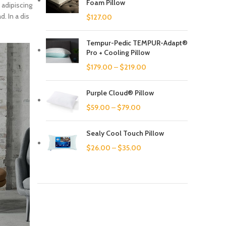
Foam Pillow
 adipiscing
. In a dis
$
127.00
Tempur-Pedic TEMPUR-Adapt®
Pro + Cooling Pillow
$
179.00
–
$
219.00
Purple Cloud® Pillow
$
59.00
–
$
79.00
Sealy Cool Touch Pillow
$
26.00
–
$
35.00