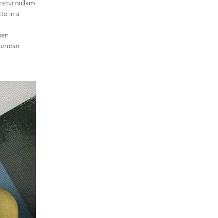
cetur nullam
to in a
ien
 aenean