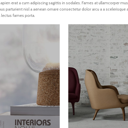
pien erat a cum adipiscing sagittis in sodales. Fames at ullamcorper mus
parturient nisl a aenean ornare consectetur dolor arcu a a scelerisque ad
lectus fames porta.