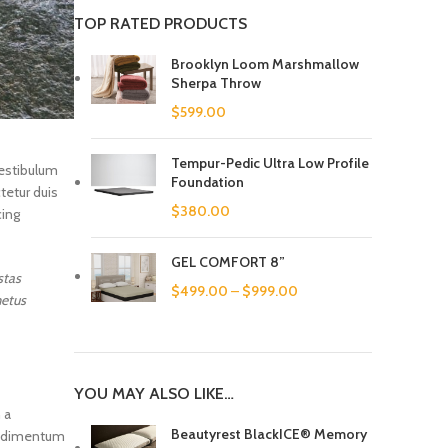
TOP RATED PRODUCTS
Brooklyn Loom Marshmallow
Sherpa Throw
$
599.00
Tempur-Pedic Ultra Low Profile
vestibulum
Foundation
tetur duis
$
380.00
cing
GEL COMFORT 8”
stas
$
499.00
–
$
999.00
metus
YOU MAY ALSO LIKE…
 a
Beautyrest BlackICE® Memory
condimentum