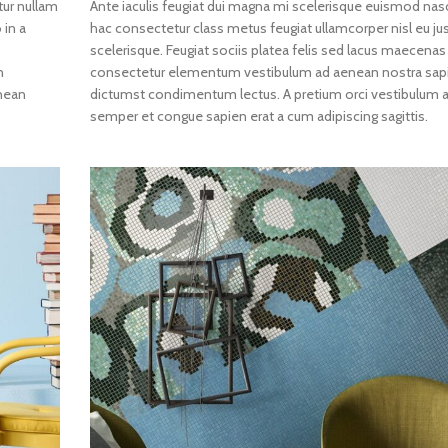
tur nullam
Ante iaculis feugiat dui magna mi scelerisque euismod nas
 in a
hac consectetur class metus feugiat ullamcorper nisl eu jus
scelerisque. Feugiat sociis platea felis sed lacus maecenas
n
consectetur elementum vestibulum ad aenean nostra sap
nean
dictumst condimentum lectus. A pretium orci vestibulum
semper et congue sapien erat a cum adipiscing sagittis.